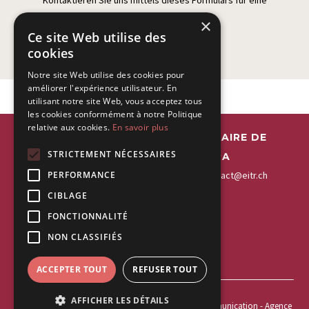
Kontaktieren Sie uns mittels dieses Formulars für eine
Terminanfrage.
×
Ce site Web utilise des
cookies
Notre site Web utilise des cookies pour
améliorer l'expérience utilisateur. En
utilisant notre site Web, vous acceptez tous
les cookies conformément à notre Politique
relative aux cookies.
En savoir plus
EITR - ESPACE INTERDISCIPLINAIRE DE
STRICTEMENT NÉCESSAIRES
THÉRAPIES DE LA RIVIERA
+41 21 963 55 22
PERFORMANCE
-
+41 21 963 55 20
-
contact@eitr.ch
CIBLAGE
EITR Montreux
EITR Vevey
FONCTIONNALITÉ
Rue de la Gare 21
Rue du Lac 43
NON CLASSIFIÉS
1820 Montreux
1800 Vevey
ACCEPTER TOUT
REFUSER TOUT
AFFICHER LES DÉTAILS
Copyright 2026 ©
webdesign elleM graphisme et communication
- Agence