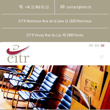
+41 21 963 55 22
contact@eitr.ch
EITR Montreux Rue de la Gare 21 1820 Montreux
EITR Vevey Rue du Lac 43 1800 Vevey
FR
EN
DE