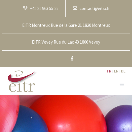
+41 21 963 55 22
contact@eitr.ch
EITR Montreux Rue de la Gare 21 1820 Montreux
EITR Vevey Rue du Lac 43 1800 Vevey
Facebook
FR
EN
DE