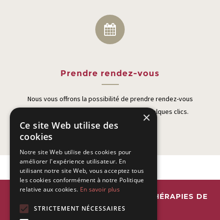
Prendre rendez-vous
Nous vous offrons la possibilité de prendre rendez-vous
directement sur notre site internet en quelques clics.
×
Ce site Web utilise des
cookies
Notre site Web utilise des cookies pour
améliorer l'expérience utilisateur. En
utilisant notre site Web, vous acceptez tous
les cookies conformément à notre Politique
relative aux cookies.
En savoir plus
ESPACE INTERDISCIPLINAIRE DE THÉRAPIES DE
STRICTEMENT NÉCESSAIRES
LA RIVIERA