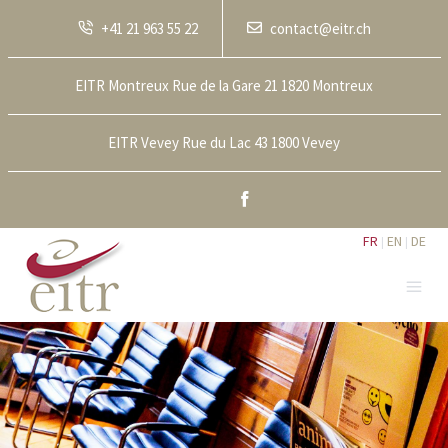
+41 21 963 55 22
contact@eitr.ch
EITR Montreux Rue de la Gare 21 1820 Montreux
EITR Vevey Rue du Lac 43 1800 Vevey
Facebook
FR
EN
DE