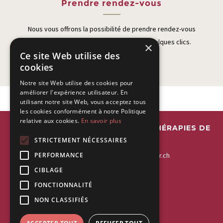
Prendre rendez-vous
Nous vous offrons la possibilité de prendre rendez-vous
directement sur notre site internet en quelques clics.
×
Ce site Web utilise des
cookies
Notre site Web utilise des cookies pour
améliorer l'expérience utilisateur. En
utilisant notre site Web, vous acceptez tous
les cookies conformément à notre Politique
relative aux cookies.
En savoir plus
ESPACE INTERDISCIPLINAIRE DE THÉRAPIES DE
STRICTEMENT NÉCESSAIRES
LA RIVIERA
PERFORMANCE
Tel:
+41 21 963 55 22
-
contact@eitr.ch
CIBLAGE
EITR Montreux
EITR Vevey
FONCTIONNALITÉ
Rue de la Gare 21
Rue du Lac 43
NON CLASSIFIÉS
1820 Montreux
1800 Vevey