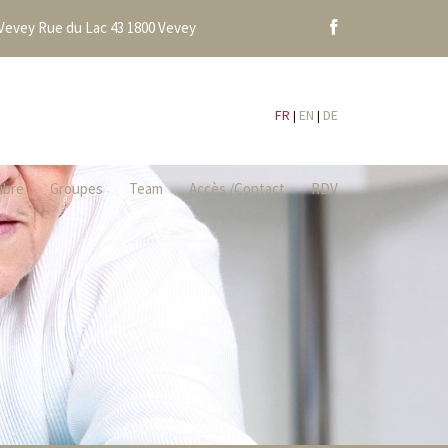
Vevey Rue du Lac 43 1800 Vevey
Facebook
FR
EN
DE
libre
Groupes
Team
Accès /Contact
RDV