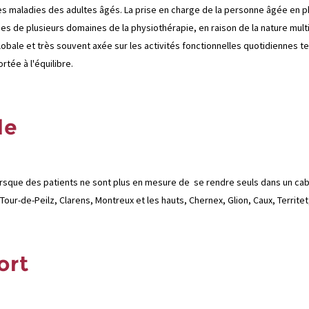
des maladies des adultes âgés. La prise en charge de la personne âgée en phy
s de plusieurs domaines de la physiothérapie, en raison de la nature multi
le et très souvent axée sur les activités fonctionnelles quotidiennes tell
rtée à l'équilibre.
le
 lorsque des patients ne sont plus en mesure de se rendre seuls dans un c
our-de-Peilz, Clarens, Montreux et les hauts, Chernex, Glion, Caux, Territet
ort